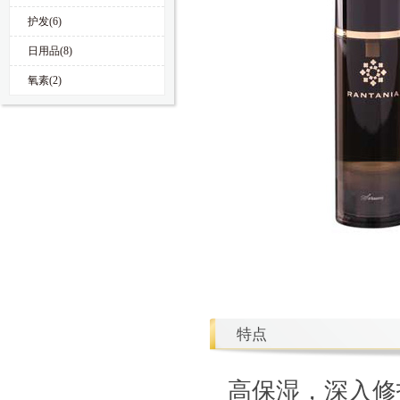
护发(6)
日用品(8)
氧素(2)
特点
高保湿，深入修