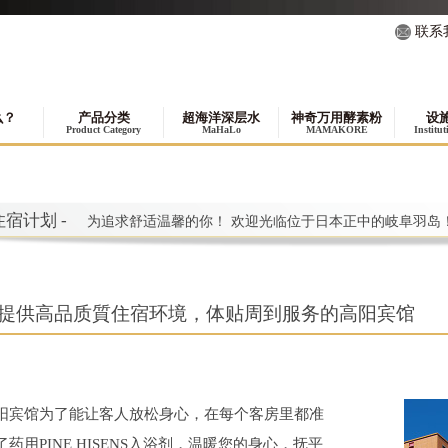
联系
么？
产品分类
超海洋深层水
神奇万用酵素粉
设
Product Category
MaHaLo
MAMAKORE
Institu
住宿计划 -
为追求舒适温馨的你！ 欢迎光临位于日本正中的岐阜羽岛
提供高品质質住宿环境，体贴周到服务的高阳宾馆
阳宾馆为了能让客人放松身心，在每个客房里都准
了药用PINE HISENS入浴剂，温暖您的身心，抚平