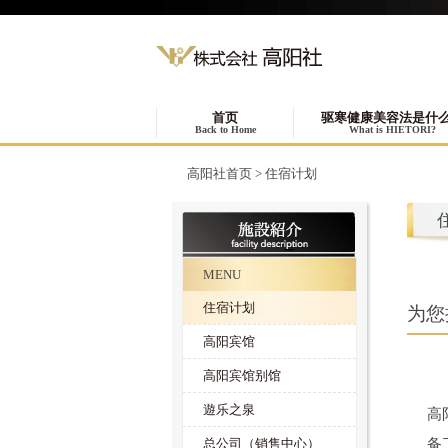
首页
驱寒健康美容法是什
Back to Home
What is HIETORI?
高阳社首页
>
住宿计划
MENU
住宿计划
为您
高阳宾馆
高阳宾馆别馆
遊乐之泉
高
总公司（销售中心）
备