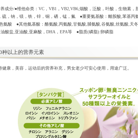
）
营养成分/●维他命类：VC，VB1，VB2,VB6,烟酸，泛酸，叶酸，生物素，
，硫，钠，镁，铁，锌，铜，硒，锰，氟 ●重要氨基酸：離胺酸,苯基丙氨酸
,色氨酸 ●其他氨基酸：酪氨酸,丙氨酸,甘氨酸,脯氨酸,谷氨酸,丝氨酸,天冬
):油酸盐,亚油酸,亚麻酸，DHA，EPA等 ●脂质(磷脂):卵磷脂
50种以上的营养元素
持健康，美容，运动后的营养补充，男女老少可安心使用，用途广泛。