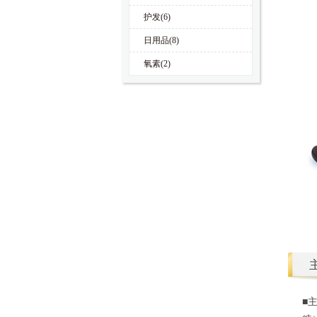
护发(6)
日用品(8)
氧素(2)
■