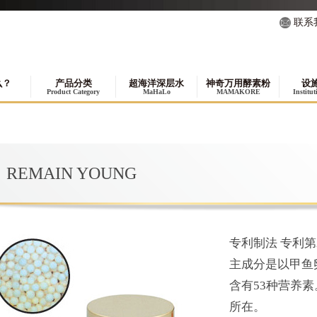
联系
么？
产品分类
超海洋深层水
神奇万用酵素粉
设
Product Category
MaHaLo
MAMAKORE
Institu
REMAIN YOUNG
专利制法 专利第2
主成分是以甲鱼
含有53种营养
所在。