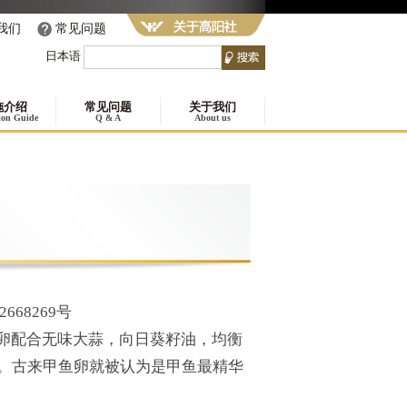
我们
常见问题
日本语
施介绍
常见问题
关于我们
tion Guide
Q & A
About us
668269号
卵配合无味大蒜，向日葵籽油，均衡
素。古来甲鱼卵就被认为是甲鱼最精华