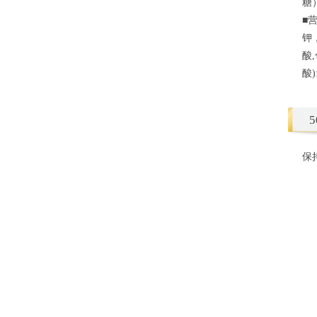
糖
■
钾
酸
酸
保