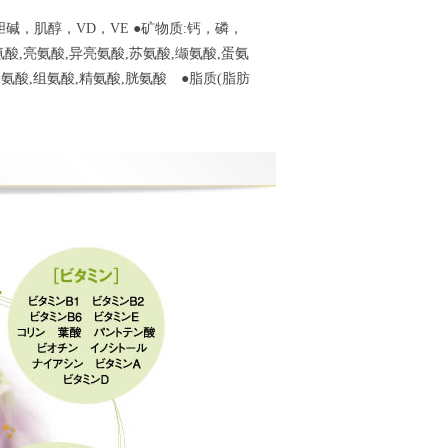
胆碱，肌醇，VD，VE ●矿物质:钙，磷，
,亮氨酸,异亮氨酸,苏氨酸,缬氨酸,蛋氨
氨酸,组氨酸,精氨酸,胱氨酸 ●脂质(脂肪