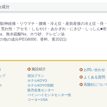
合成分
効能/神経痛・リウマチ・腰痛・冷え症・産前産後の冷え症・痔
・荒れ性・アセモ・しもやけ・あかぎれ・にきび・しっしん■有効
Na、無水硫酸Na、ホウ砂、テレビン油
の他の成分/PEG6000、香料、黄202(1)
法
施設紹介
お問い合わせ
ップ
宿泊プラン
よくある質問
ホテルKOYO
高陽社につい
ス
ホテルKOYO別館
販売促進センター
パインハイセンスセンター他
コーヨーUSA