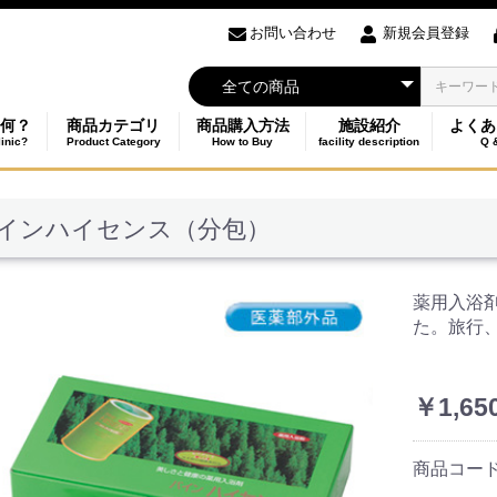
お問い合わせ
新規会員登録
何？
商品カテゴリ
商品購入方法
施設紹介
よくあ
linic?
Product Category
How to Buy
facility description
Q 
インハイセンス（分包）
薬用入浴
た。旅行
￥1,65
商品コー