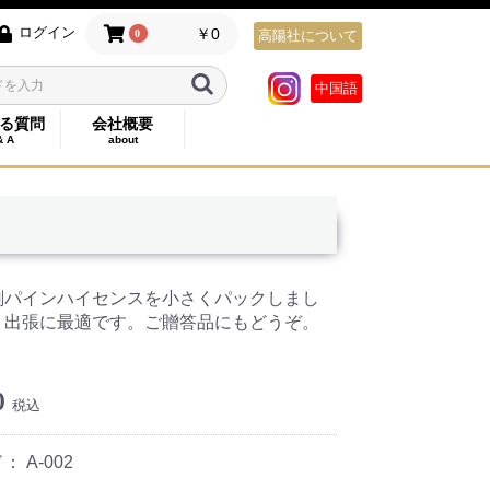
ログイン
￥0
0
高陽社について
中国語
る質問
会社概要
& A
about
剤パインハイセンスを小さくパックしまし
、出張に最適です。ご贈答品にもどうぞ。
0
税込
ド：
A-002