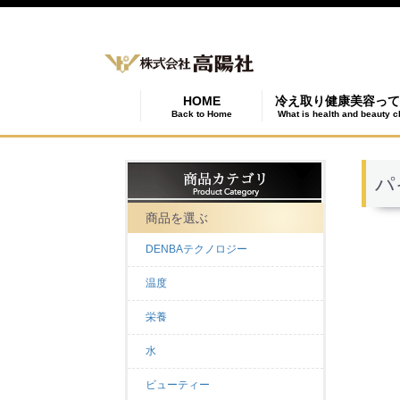
HOME
冷え取り健康美容って
Back to Home
What is health and beauty c
パ
商品を選ぶ
DENBAテクノロジー
温度
栄養
水
ビューティー