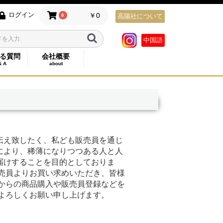
ログイン
￥0
0
高陽社について
中国語
る質問
会社概要
& A
about
伝え致したく、私ども販売員を通じ
により、稀薄になりつつある人と人
届けすることを目的としておりま
売員よりお買い求めいただき、皆様
からの商品購入や販売員登録などを
よろしくお願い申し上げます。