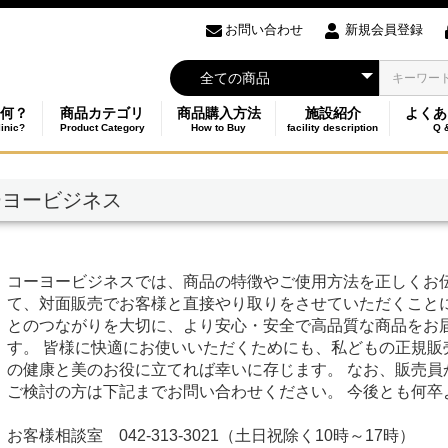
お問い合わせ
新規会員登録
何？
商品カテゴリ
商品購入方法
施設紹介
よくあ
linic?
Product Category
How to Buy
facility description
Q 
ーヨービジネス
コーヨービジネスでは、商品の特徴やご使用方法を正しくお
て、対面販売でお客様と直接やり取りをさせていただくこと
とのつながりを大切に、より安心・安全で高品質な商品をお
す。 皆様に快適にお使いいただくためにも、私どもの正規販
の健康と美のお役に立てれば幸いに存じます。 なお、販売員
ご検討の方は下記までお問い合わせください。 今後とも何卒
お客様相談室 042-313-3021（土日祝除く10時～17時）