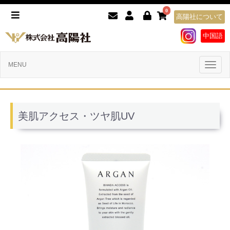
0
高陽社について
中国語
Toggl
MENU
naviga
美肌アクセス・ツヤ肌UV