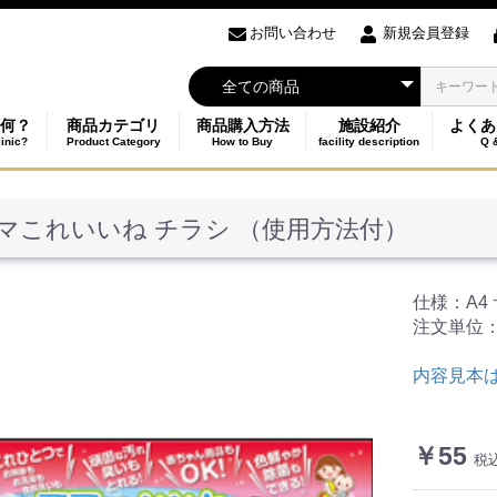
お問い合わせ
新規会員登録
何？
商品カテゴリ
商品購入方法
施設紹介
よくあ
linic?
Product Category
How to Buy
facility description
Q 
マこれいいね チラシ （使用方法付）
仕様：A4
注文単位：
内容見本
￥55
税