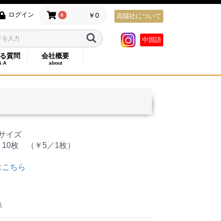
ログイン
￥0
0
高陽社について
中国語
る質問
会社概要
& A
about
 サイズ
10枚 （￥5／1枚）
はこちら
込