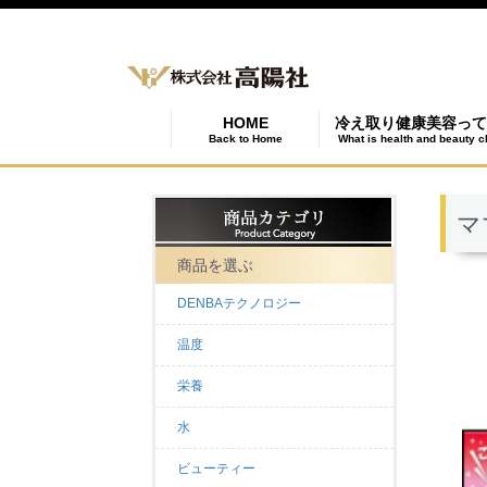
HOME
冷え取り健康美容って
Back to Home
What is health and beauty c
マ
商品を選ぶ
DENBAテクノロジー
温度
栄養
水
ビューティー