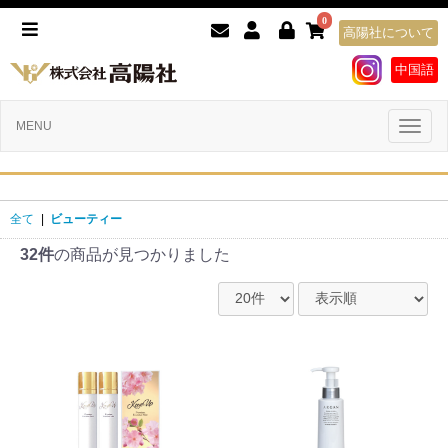
0
高陽社について
中国語
Toggl
MENU
naviga
全て
|
ビューティー
32件
の商品が見つかりました