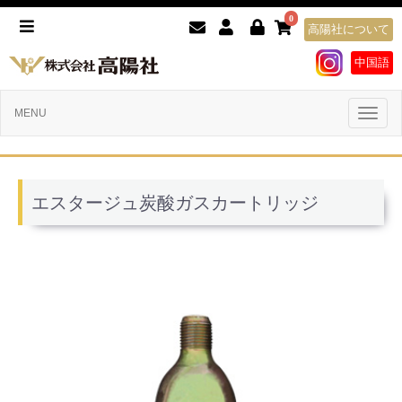
0
高陽社について
中国語
Toggl
MENU
naviga
エスタージュ炭酸ガスカートリッジ