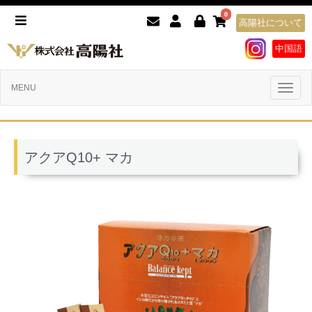
0
高陽社について
中国語
Toggl
MENU
naviga
アクアQ10+ マカ