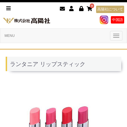
0
高陽社について
中国語
Toggl
MENU
naviga
ランタニア リップスティック