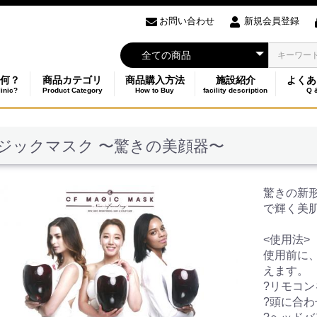
お問い合わせ
新規会員登録
何？
商品カテゴリ
商品購入方法
施設紹介
よくあ
linic?
Product Category
How to Buy
facility description
Q 
ジックマスク 〜驚きの美顔器〜
驚きの新形
で輝く美
<使用法>
使用前に
えます。
?リモコ
?頭に合