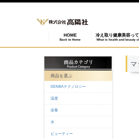
HOME
冷え取り健康美容って
Back to Home
What is health and beauty c
マ
商品を選ぶ
DENBAテクノロジー
温度
栄養
水
ビューティー