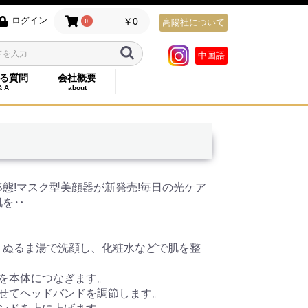
ログイン
￥0
0
高陽社について
中国語
る質問
会社概要
& A
about
態!マスク型美顔器が新発売!毎日の光ケア
肌を‥
、ぬるま湯で洗顔し、化粧水などで肌を整
ンを本体につなぎます。
わせてヘッドバンドを調節します。