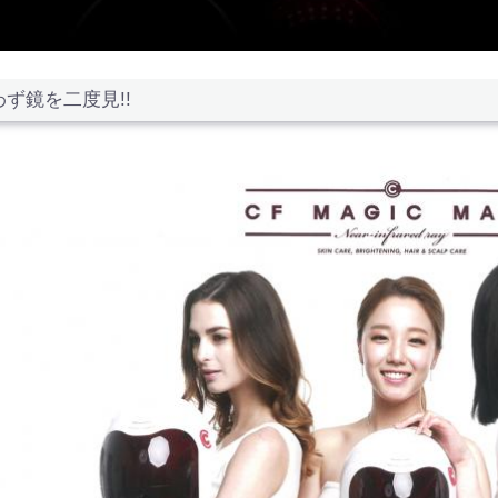
わず鏡を二度見!!