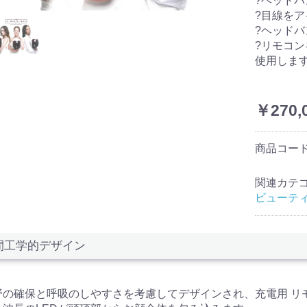
?ヘッド
?目線を
?ヘッド
?リモコ
使用しま
￥270,
商品コー
関連カテ
ビューテ
間工学的デザイン
野の確保と呼吸のしやすさを考慮してデザインされ、充電用 リ