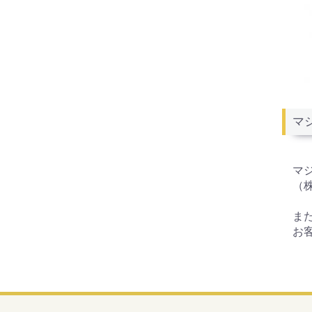
マ
マ
（株
ま
お客