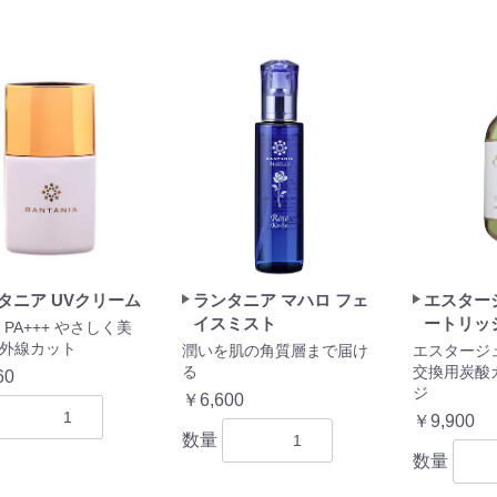
タニア UVクリーム
ランタニア マハロ フェ
エスター
イスミスト
ートリッ
0 PA+++ やさしく美
外線カット
潤いを肌の角質層まで届け
エスタージュ
る
交換用炭酸
60
ジ
￥6,600
￥9,900
数量
数量