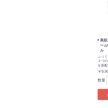
美肌
ーム
ル
ふっく
３つの
を新配
￥9,9
数量