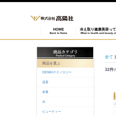
HOME
冷え取り健康美容って
Back to Home
What is health and beauty c
全て
|
商品を選ぶ
32件
DENBAテクノロジー
温度
栄養
水
ビューティー