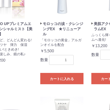
YO UPプレミアムエ
モロッコの涙・クレンジ
美肌アク
ンシャルミスト【美
ングEX ★リニューア
ラムEX
】
ル
ふっくら輝
ムへ進化!
ど、どんどん変わる!
「モロッコの黄金」アルガ
ツヤ 弾力 保湿
ンオイルを配合
￥13,200
い!ときめき!
￥5,500
楽しみ、鏡の私♪
数量
数量
200
カートに入れる
カー