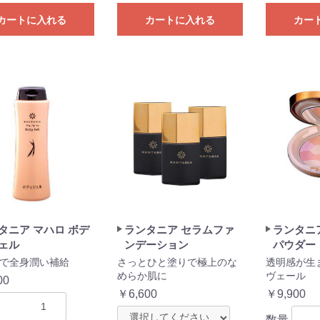
カートに入れる
カートに入れる
カー
タニア マハロ ボデ
ランタニア セラムファ
ランタニ
ェル
ンデーション
パウダー
で全身潤い補給
さっとひと塗りで極上のな
透明感が生
めらか肌に
ヴェール
00
￥6,600
￥9,900
数量