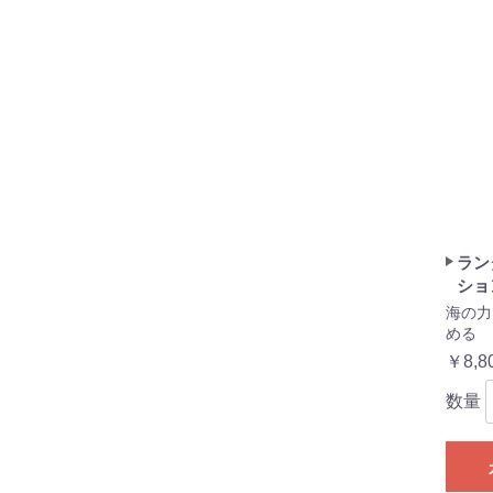
ラン
ショ
海の力
める
￥8,8
数量