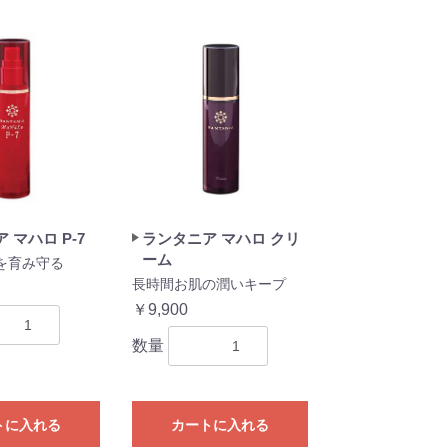
 マハロ P-7
ランタニア マハロ クリ
ーム
を育み守る
長時間お肌の潤いキープ
￥9,900
数量
トに入れる
カートに入れる