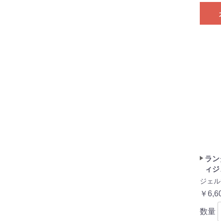
ラン
ィジ
ジェル
￥6,6
数量