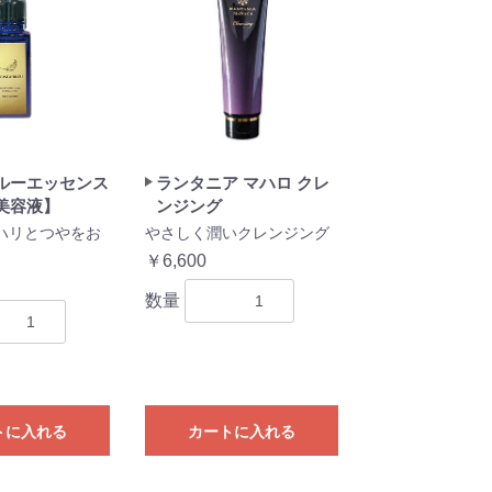
ルーエッセンス
ランタニア マハロ クレ
美容液】
ンジング
ハリとつやをお
やさしく潤いクレンジング
￥6,600
数量
トに入れる
カートに入れる