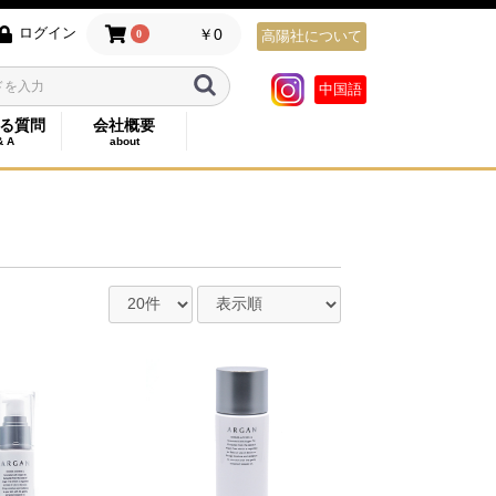
ログイン
￥0
0
高陽社について
中国語
る質問
会社概要
& A
about